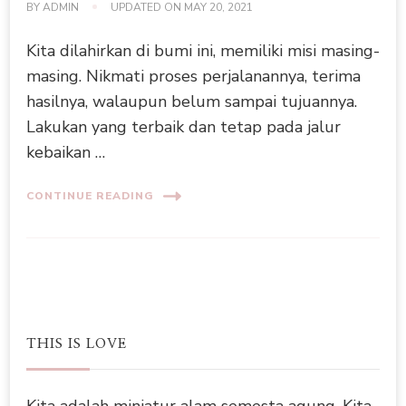
BY
ADMIN
UPDATED ON
MAY 20, 2021
Kita dilahirkan di bumi ini, memiliki misi masing-
masing. Nikmati proses perjalanannya, terima
hasilnya, walaupun belum sampai tujuannya.
Lakukan yang terbaik dan tetap pada jalur
kebaikan …
CONTINUE READING
THIS IS LOVE
Kita adalah miniatur alam semesta agung. Kita