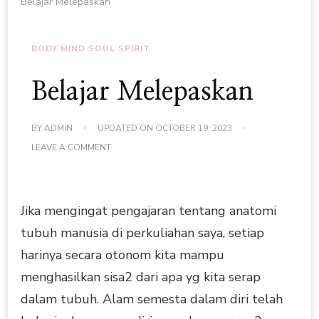
Belajar Melepaskan
BODY MIND SOUL SPIRIT
Belajar Melepaskan
BY
ADMIN
UPDATED ON
OCTOBER 19, 2023
ON
LEAVE A COMMENT
BELAJAR
MELEPASKAN
Jika mengingat pengajaran tentang anatomi
tubuh manusia di perkuliahan saya, setiap
harinya secara otonom kita mampu
menghasilkan sisa2 dari apa yg kita serap
dalam tubuh. Alam semesta dalam diri telah