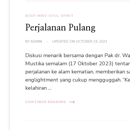
BODY MIND SOUL SPIRIT
Perjalanan Pulang
BY
ADMIN
UPDATED ON
OCTOBER 19, 2023
Diskusi menarik bersama dengan Pak dr. W
Mustika semalam (17 Oktober 2023) tenta
perjalanan ke alam kematian, memberikan s
englightment yang cukup mengguggah. “Ke
kelahiran …
CONTINUE READING