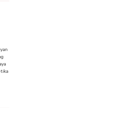
ayan
ng
aya
tika