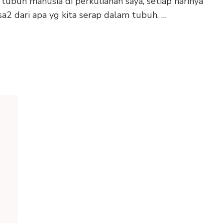
tubuh manusia di perkuliahan saya, setiap harinya
a2 dari apa yg kita serap dalam tubuh. …