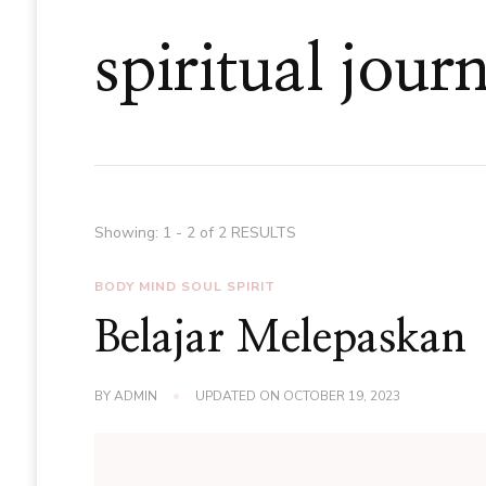
spiritual jour
Showing: 1 - 2 of 2 RESULTS
BODY MIND SOUL SPIRIT
Belajar Melepaskan
BY
ADMIN
UPDATED ON
OCTOBER 19, 2023